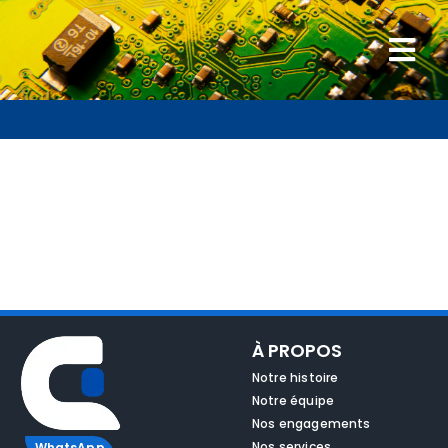
Passer
au
Togg
contenu
Navi
Accueil
Nos réparations
Services
Accessoires
À PROPOS
Blog
Notre histoire
Notre équipe
Nos engagements
Contact
Nos services
WhatsApp