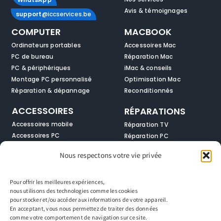
Avis & témoignages
support
@iccservices.be
COMPUTER
MACBOOK
Ordinateurs portables
Accessoires Mac
PC de bureau
Réparation Mac
PC & périphériques
iMac & conseils
Montage PC personnalisé
Optimisation Mac
Réparation & dépannage
Reconditionnés
ACCESSOIRES
RÉPARATIONS
Accessoires mobile
Réparation TV
Accessoires PC
Réparation PC
Audio & multimédia
Réparation smartphones
Nous respectons votre vie privée
Solutions réseau
Réparation Macbook
Zone gamer
Réparation Tablettes
Pour offrir les meilleures expériences,
SMARTPHONES
SERVICES
nous utilisons des technologies comme les cookies
pour stocker et/ou accéder aux informations de votre appareil.
Smartphones neufs
Support & entretien
En acceptant, vous nous permettez de traiter des données
Réparation mobile
Service de nettoyage
comme votre comportement de navigation sur ce site.