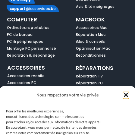
Avis & témoignages
support
@iccservices.be
COMPUTER
MACBOOK
Ordinateurs portables
Accessoires Mac
PC de bureau
Réparation Mac
PC & périphériques
iMac & conseils
Montage PC personnalisé
Optimisation Mac
Réparation & dépannage
Reconditionnés
ACCESSOIRES
RÉPARATIONS
Accessoires mobile
Réparation TV
Accessoires PC
Réparation PC
Audio & multimédia
Réparation smartphones
Nous respectons votre vie privée
Solutions réseau
Réparation Macbook
Zone gamer
Réparation Tablettes
Pour offrir les meilleures expériences,
SMARTPHONES
SERVICES
nous utilisons des technologies comme les cookies
pour stocker et/ou accéder aux informations de votre appareil.
Smartphones neufs
Support & entretien
En acceptant, vous nous permettez de traiter des données
Réparation mobile
Service de nettoyage
comme votre comportement de navigation sur ce site.