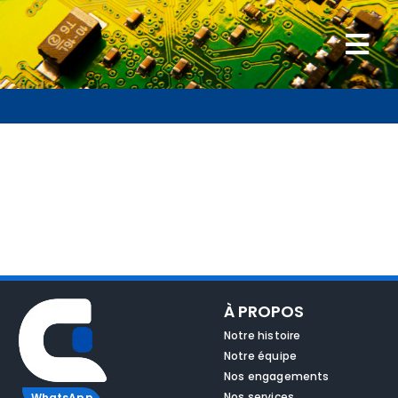
Passer
au
Togg
contenu
Navi
Accueil
Nos réparations
Services
Accessoires
À PROPOS
Blog
Notre histoire
Notre équipe
Nos engagements
Contact
Nos services
WhatsApp