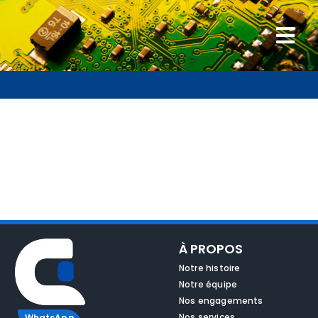
Passer
au
Togg
contenu
Navi
Accueil
Nos réparations
Services
Accessoires
À PROPOS
Blog
Notre histoire
Notre équipe
Nos engagements
Contact
Nos services
WhatsApp