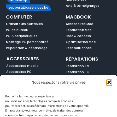
Avis & témoignages
support
@iccservices.be
COMPUTER
MACBOOK
Ordinateurs portables
Accessoires Mac
PC de bureau
Réparation Mac
PC & périphériques
iMac & conseils
Montage PC personnalisé
Optimisation Mac
Réparation & dépannage
Reconditionnés
ACCESSOIRES
RÉPARATIONS
Accessoires mobile
Réparation TV
Accessoires PC
Réparation PC
Audio & multimédia
Réparation smartphones
Nous respectons votre vie privée
Solutions réseau
Réparation Macbook
Zone gamer
Réparation Tablettes
Pour offrir les meilleures expériences,
SMARTPHONES
SERVICES
nous utilisons des technologies comme les cookies
pour stocker et/ou accéder aux informations de votre appareil.
Smartphones neufs
Support & entretien
En acceptant, vous nous permettez de traiter des données
Réparation mobile
Service de nettoyage
comme votre comportement de navigation sur ce site.