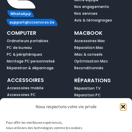
Nos engagements
Nos services
WhatsApp
Avis & témoignages
support
@iccservices.be
COMPUTER
MACBOOK
Ordinateurs portables
Accessoires Mac
PC de bureau
Réparation Mac
PC & périphériques
iMac & conseils
Montage PC personnalisé
Optimisation Mac
Réparation & dépannage
Reconditionnés
ACCESSOIRES
RÉPARATIONS
Accessoires mobile
Réparation TV
Accessoires PC
Réparation PC
Audio & multimédia
Réparation smartphones
Nous respectons votre vie privée
Solutions réseau
Réparation Macbook
Zone gamer
Réparation Tablettes
Pour offrir les meilleures expériences,
SMARTPHONES
SERVICES
nous utilisons des technologies comme les cookies